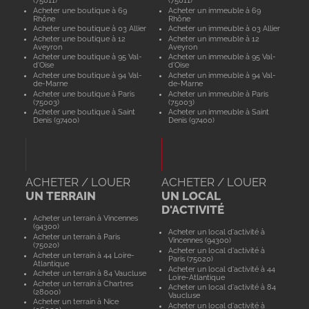
Acheter une boutique à 69
Acheter un immeuble à 69
Rhône
Rhône
Acheter une boutique à 03 Allier
Acheter un immeuble à 03 Allier
Acheter une boutique à 12
Acheter un immeuble à 12
Aveyron
Aveyron
Acheter une boutique à 95 Val-
Acheter un immeuble à 95 Val-
d'Oise
d'Oise
Acheter une boutique à 94 Val-
Acheter un immeuble à 94 Val-
de-Marne
de-Marne
Acheter une boutique à Paris
Acheter un immeuble à Paris
(75003)
(75003)
Acheter une boutique à Saint
Acheter un immeuble à Saint
Denis (97400)
Denis (97400)
ACHETER / LOUER
ACHETER / LOUER
UN TERRAIN
UN LOCAL
D'ACTIVITÉ
Acheter un terrain à Vincennes
(94300)
Acheter un local d'activité à
Acheter un terrain à Paris
Vincennes (94300)
(75020)
Acheter un local d'activité à
Acheter un terrain à 44 Loire-
Paris (75020)
Atlantique
Acheter un local d'activité à 44
Acheter un terrain à 84 Vaucluse
Loire-Atlantique
Acheter un terrain à Chartres
Acheter un local d'activité à 84
(28000)
Vaucluse
Acheter un terrain à Nice
Acheter un local d'activité à