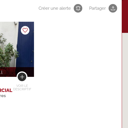
Créer une alerte
Partager
.I.
VOIR LE
CIAL
DESCRIPTIF
res