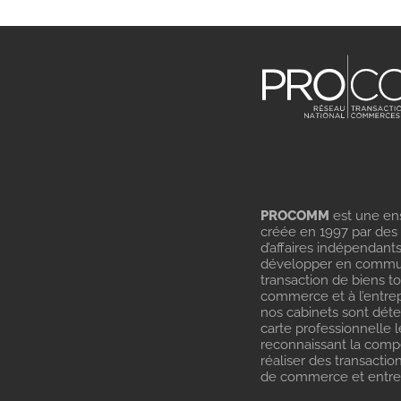
PROCOMM
est une en
créée en 1997 par des
d’affaires indépendant
développer en commu
transaction de biens t
commerce et à l’entrep
nos cabinets sont dét
carte professionnelle l
reconnaissant la com
réaliser des transactio
de commerce et entrep