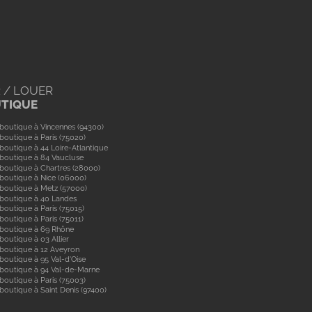
 / LOUER
UTIQUE
boutique à Vincennes (94300)
boutique à Paris (75020)
boutique à 44 Loire-Atlantique
boutique à 84 Vaucluse
boutique à Chartres (28000)
boutique à Nice (06000)
boutique à Metz (57000)
 boutique à 40 Landes
boutique à Paris (75015)
boutique à Paris (75011)
 boutique à 69 Rhône
boutique à 03 Allier
boutique à 12 Aveyron
boutique à 95 Val-d'Oise
 boutique à 94 Val-de-Marne
boutique à Paris (75003)
boutique à Saint Denis (97400)