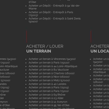
d'Oise
Acheter un Dépôt - Entrepôt à 94 Val-de-
Marne
Acheter un Dépôt - Entrepôt à Paris
(75003)
Acheter un Dépôt - Entrepôt à Saint Denis
(97400)
ACHETER / LOUER
ACHETER
UN TERRAIN
UN LOCAL
ennes (94300)
Acheter un terrain à Vincennes (94300)
Acheter un lo
(94300)
 (75020)
Acheter un terrain à Paris (75020)
Acheter un lo
ire-Atlantique
Acheter un terrain à 44 Loire-Atlantique
Acheter un lo
aucluse
Acheter un terrain à 84 Vaucluse
Atlantique
tres (28000)
Acheter un terrain à Chartres (28000)
Acheter un lo
 (06000)
Acheter un terrain à Nice (06000)
Acheter un lo
 (57000)
Acheter un terrain à Metz (57000)
(28000)
andes
Acheter un terrain à 40 Landes
Acheter un lo
 (75015)
Acheter un terrain à Paris (75015)
Acheter un lo
 (75011)
Acheter un terrain à Paris (75011)
Acheter un lo
Rhône
Acheter un terrain à 69 Rhône
Acheter un lo
lier
Acheter un terrain à 03 Allier
Acheter un lo
veyron
Acheter un terrain à 12 Aveyron
Acheter un l
l-d'Oise
Acheter un terrain à 95 Val-d'Oise
Acheter un lo
al-de-Marne
Acheter un terrain à 94 Val-de-Marne