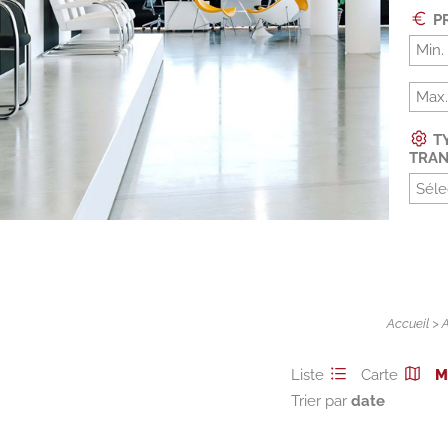
PR
TY
TRAN
Séle
Accueil
>
Liste
Carte
M
Trier par