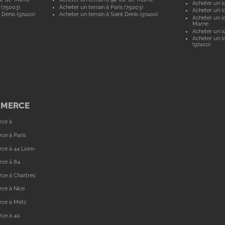
Acheter un lo
 (75003)
Acheter un terrain à Paris (75003)
Acheter un lo
 Denis (97400)
Acheter un terrain à Saint Denis (97400)
Acheter un lo
Marne
Acheter un lo
Acheter un lo
(97400)
MMERCE
rce à
ce à Paris
ce à 44 Loire-
rce à 84
ce à Chartres
ce à Nice
rce à Metz
rce à 40