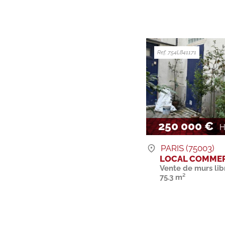
Ref. 754L841171
250 000 €
H
PARIS (75003)
LOCAL COMMER
Vente de murs lib
75.3 m²