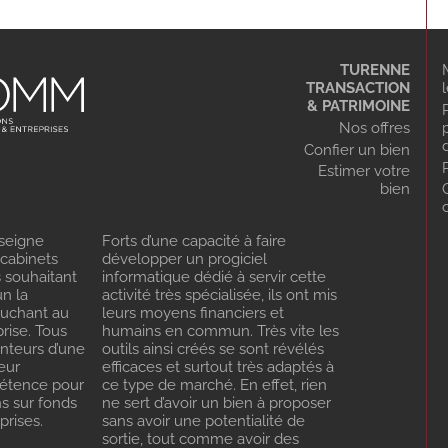
TURENNE
TRANSACTION
& PATRIMOINE
Nos offres
Confier un bien
Estimer votre
bien
seigne
Forts d’une capacité à faire
 cabinets
développer un progiciel
s souhaitant
informatique dédié à servir cette
n la
activité très spécialisée, ils ont mis
ouchant au
leurs moyens financiers et
rise. Tous
humains en commun. Très vite les
enteurs d’une
outils ainsi créés se sont révélés
eur
efficaces et surtout très adaptés à
pétence pour
ce type de marché. En effet, rien
ns sur fonds
ne sert d’avoir un bien à proposer
rises.
sans avoir une potentialité de
sortie, tout comme avoir des