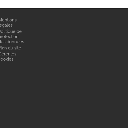
Mentions
légales
Politique de
protection
des données
Plan du site
Gérer les
cookies