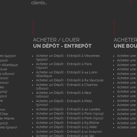
clients…
ACHETER / LOUER
ACHETER
UN DÉPÔT - ENTREPÔT
UNE BO
es (94300)
Acheter un Dépôt - Entrepôt à Vincennes
Acheter une 
(94300)
5020)
Acheter une 
Acheter un Dépôt - Entrepôt à Paris
e-Atlantique
Acheter une 
(75020)
cluse
Acheter une 
Acheter un Dépôt - Entrepôt à 44 Loire-
s (28000)
Acheter une 
Atlantique
6000)
Acheter une 
Acheter un Dépôt - Entrepôt à 84 Vaucluse
57000)
Acheter une 
Acheter un Dépôt - Entrepôt à Chartres
des
Acheter une
(28000)
5015)
Acheter une 
Acheter un Dépôt - Entrepôt à Nice
5011)
Acheter une 
(06000)
ne
Acheter une
Acheter un Dépôt - Entrepôt à Metz
(57000)
r
Acheter une 
Acheter un Dépôt - Entrepôt à 40 Landes
yron
Acheter une 
Acheter un Dépôt - Entrepôt à Paris (75015)
'Oise
Acheter une 
Acheter un Dépôt - Entrepôt à Paris (75011)
-de-Marne
Acheter une
Acheter un Dépôt - Entrepôt à 69 Rhône
5003)
Acheter une 
Acheter un Dépôt - Entrepôt à 03 Allier
nis (97400)
Acheter une 
Acheter un Dépôt - Entrepôt à 12 Aveyron
Acheter un Dépôt - Entrepôt à 95 Val-