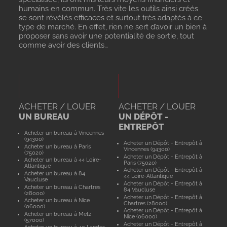
humains en commun. Très vite les outils ainsi créés
se sont révélés efficaces et surtout très adaptés à ce
type de marché. En effet, rien ne sert d’avoir un bien à
proposer sans avoir une potentialité de sortie, tout
comme avoir des clients…
ACHETER / LOUER
ACHETER / LOUER
UN BUREAU
UN DÉPÔT -
ENTREPÔT
Acheter un bureau à Vincennes
(94300)
Acheter un Dépôt - Entrepôt à
Acheter un bureau à Paris
Vincennes (94300)
(75020)
Acheter un Dépôt - Entrepôt à
Acheter un bureau à 44 Loire-
Paris (75020)
Atlantique
Acheter un Dépôt - Entrepôt à
Acheter un bureau à 84
44 Loire-Atlantique
Vaucluse
Acheter un Dépôt - Entrepôt à
Acheter un bureau à Chartres
84 Vaucluse
(28000)
Acheter un Dépôt - Entrepôt à
Acheter un bureau à Nice
Chartres (28000)
(06000)
Acheter un Dépôt - Entrepôt à
Acheter un bureau à Metz
Nice (06000)
(57000)
Acheter un Dépôt - Entrepôt à