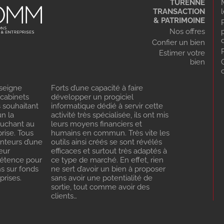
TURENNE
TRANSACTION
& PATRIMOINE
Nos offres
Confier un bien
Estimer votre
bien
seigne
Forts d’une capacité à faire
 cabinets
développer un progiciel
s souhaitant
informatique dédié à servir cette
n la
activité très spécialisée, ils ont mis
ouchant au
leurs moyens financiers et
rise. Tous
humains en commun. Très vite les
enteurs d’une
outils ainsi créés se sont révélés
eur
efficaces et surtout très adaptés à
pétence pour
ce type de marché. En effet, rien
ns sur fonds
ne sert d’avoir un bien à proposer
rises.
sans avoir une potentialité de
sortie, tout comme avoir des
clients…