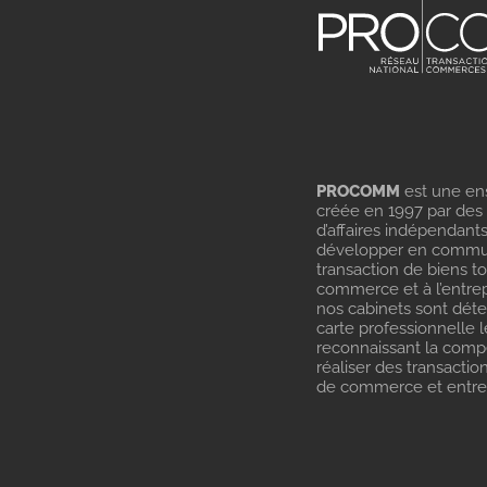
PROCOMM
est une en
créée en 1997 par des
d’affaires indépendant
développer en commu
transaction de biens t
commerce et à l’entrep
nos cabinets sont dét
carte professionnelle l
reconnaissant la com
réaliser des transactio
de commerce et entrep