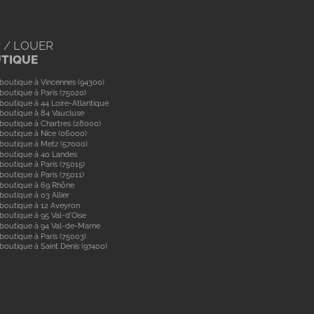
 / LOUER
UTIQUE
boutique à Vincennes (94300)
boutique à Paris (75020)
boutique à 44 Loire-Atlantique
boutique à 84 Vaucluse
boutique à Chartres (28000)
boutique à Nice (06000)
boutique à Metz (57000)
 boutique à 40 Landes
boutique à Paris (75015)
boutique à Paris (75011)
 boutique à 69 Rhône
boutique à 03 Allier
boutique à 12 Aveyron
boutique à 95 Val-d'Oise
 boutique à 94 Val-de-Marne
boutique à Paris (75003)
boutique à Saint Denis (97400)