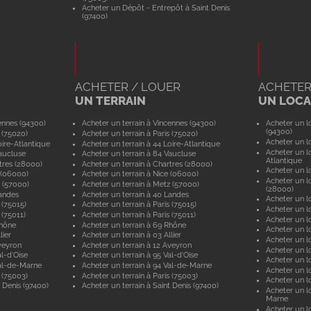
Acheter un Dépôt - Entrepôt à Saint Denis
(97400)
ACHETER / LOUER
ACHETER
UN TERRAIN
UN LOCAL
ennes (94300)
Acheter un terrain à Vincennes (94300)
Acheter un lo
(94300)
 (75020)
Acheter un terrain à Paris (75020)
Acheter un lo
ire-Atlantique
Acheter un terrain à 44 Loire-Atlantique
Acheter un lo
aucluse
Acheter un terrain à 84 Vaucluse
Atlantique
tres (28000)
Acheter un terrain à Chartres (28000)
Acheter un lo
 (06000)
Acheter un terrain à Nice (06000)
Acheter un lo
 (57000)
Acheter un terrain à Metz (57000)
(28000)
andes
Acheter un terrain à 40 Landes
Acheter un lo
 (75015)
Acheter un terrain à Paris (75015)
Acheter un lo
 (75011)
Acheter un terrain à Paris (75011)
Acheter un lo
Rhône
Acheter un terrain à 69 Rhône
Acheter un lo
lier
Acheter un terrain à 03 Allier
Acheter un lo
veyron
Acheter un terrain à 12 Aveyron
Acheter un l
l-d'Oise
Acheter un terrain à 95 Val-d'Oise
Acheter un lo
al-de-Marne
Acheter un terrain à 94 Val-de-Marne
Acheter un lo
 (75003)
Acheter un terrain à Paris (75003)
Acheter un lo
 Denis (97400)
Acheter un terrain à Saint Denis (97400)
Acheter un lo
Marne
Acheter un lo