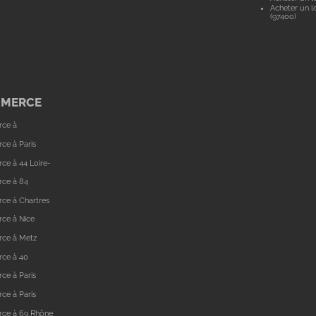
Acheter un lo
(97400)
MMERCE
rce à
ce à Paris
ce à 44 Loire-
rce à 84
ce à Chartres
ce à Nice
rce à Metz
rce à 40
ce à Paris
ce à Paris
rce à 69 Rhône