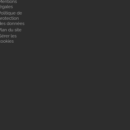
Mentions
légales
Politique de
protection
des données
Plan du site
Gérer les
cookies