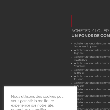
ACHETER / LOUER
UN FONDS DE CO
Acheter un fonds de comme
Vincennes (94300)
Acheter un fonds de commer
(75020)
Acheter un fonds de commer
Atlantique
Acheter un fonds de comme
Vaucluse
Acheter un fonds de commer
(28000)
Acheter un fonds de commer
(06000)
Acheter un fonds de comme
(57000)
Acheter un fonds de comme
Landes
Nous utilisons des cookies pour
Acheter un fonds de commer
(75015)
vous garantir la meilleure
Acheter un fonds de commer
expérience sur notre site,
(75011)
Acheter un fonds de comme
permettre un meilleur