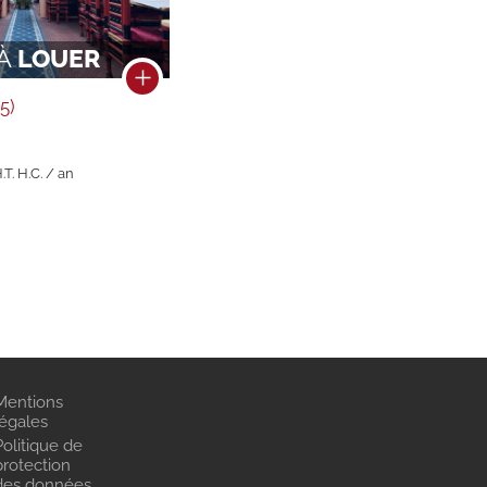
À
LOUER
5)
.T. H.C. / an
Mentions
légales
Politique de
protection
des données