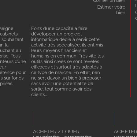
Confier un bien
Estimer votre
bien
seigne
Forts d’une capacité à faire
 cabinets
développer un progiciel
s souhaitant
informatique dédié à servir cette
n la
activité très spécialisée, ils ont mis
ouchant au
leurs moyens financiers et
rise. Tous
humains en commun. Très vite les
enteurs d’une
outils ainsi créés se sont révélés
eur
efficaces et surtout très adaptés à
pétence pour
ce type de marché. En effet, rien
ns sur fonds
ne sert d’avoir un bien à proposer
rises.
sans avoir une potentialité de
sortie, tout comme avoir des
clients…
ACHETER / LOUER
ACHETER