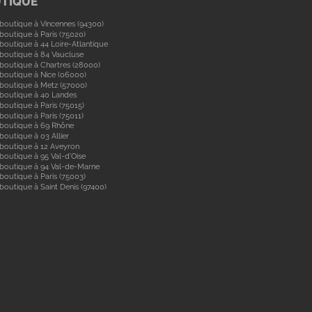
UTIQUE
boutique à Vincennes (94300)
boutique à Paris (75020)
boutique à 44 Loire-Atlantique
boutique à 84 Vaucluse
boutique à Chartres (28000)
boutique à Nice (06000)
boutique à Metz (57000)
 boutique à 40 Landes
boutique à Paris (75015)
boutique à Paris (75011)
 boutique à 69 Rhône
boutique à 03 Allier
boutique à 12 Aveyron
boutique à 95 Val-d'Oise
 boutique à 94 Val-de-Marne
boutique à Paris (75003)
boutique à Saint Denis (97400)