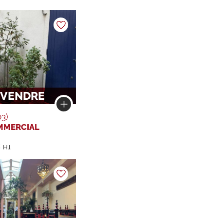
À
VENDRE
03)
MMERCIAL
€
H.I.