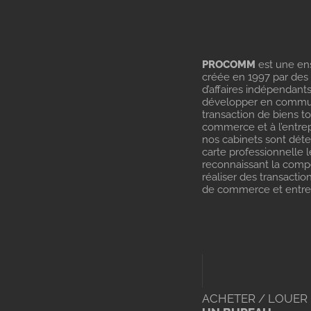
PROCOMM
est une en
créée en 1997 par des
d’affaires indépendant
développer en commu
transaction de biens t
commerce et à l’entrep
nos cabinets sont dét
carte professionnelle l
reconnaissant la com
réaliser des transactio
de commerce et entrep
ACHETER / LOUER