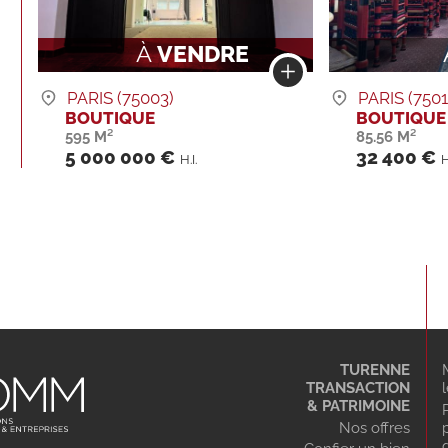
À
VENDRE
PARIS (75003)
PARIS (7501
BOUTIQUE
BOUTIQUE
595 M²
85.56 M²
5 000 000 €
32 400 €
H.I.
H
TURENNE
TRANSACTION
& PATRIMOINE
Nos offres