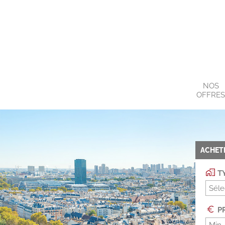
NOS
OFFRE
ACHET
TY
Séle
PR