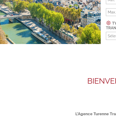
TY
TRAN
Séle
BIENVE
L’Agence Turenne Tran