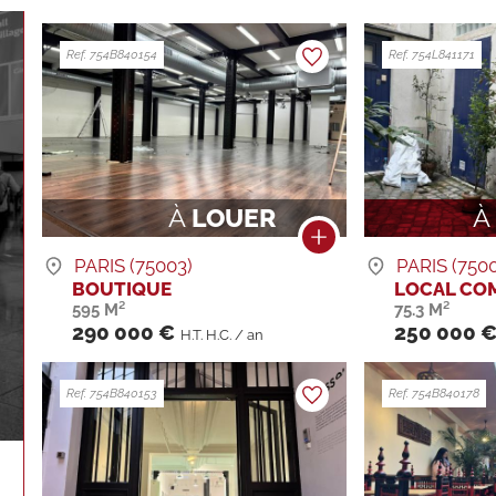
Ref. 754B840154
Ref. 754L841171
À
LOUER
PARIS (75003)
PARIS (750
BOUTIQUE
LOCAL CO
595 M²
75.3 M²
290 000 €
250 000 
H.T. H.C. / an
Ref. 754B840153
Ref. 754B840178