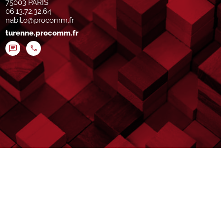
75003 PARIS
06.13.72.32.64
nabil.o@procomm.fr
turenne.procomm.fr