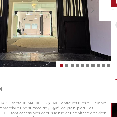
H.I
N
IS - secteur "MAIRIE DU 3EME", entre les rues du Temple
ommercial d'une surface de 595m² de plain-pied. Les
FFEL, sont accessibles depuis la rue et une vitrine d'environ