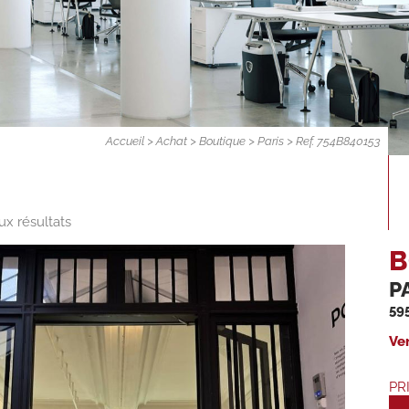
Accueil
>
Achat
>
Boutique
>
Paris
> Ref. 754B840153
ux résultats
B
P
59
Ve
PR