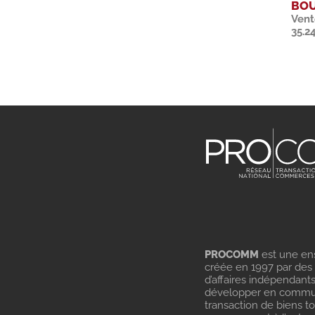
BOU
Vent
35.2
PROCOMM
est une en
créée en 1997 par des
d’affaires indépendant
développer en commu
transaction de biens t