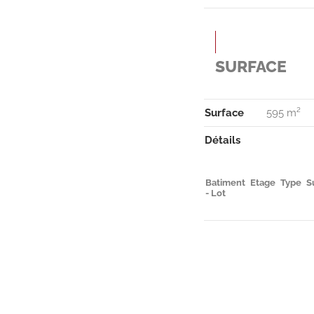
SURFACE
Surface
595 m²
Détails
Batiment
Etage
Type
S
- Lot