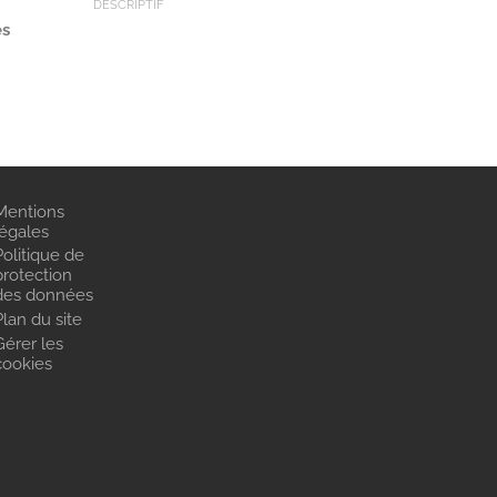
DESCRIPTIF
es
Mentions
légales
Politique de
protection
des données
Plan du site
Gérer les
cookies