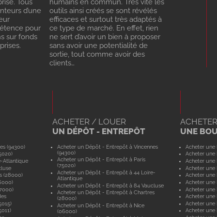
rise. Tous
humains en commun. Très vite les
enteurs d’une
outils ainsi créés se sont révélés
eur
efficaces et surtout très adaptés à
pétence pour
ce type de marché. En effet, rien
ns sur fonds
ne sert d’avoir un bien à proposer
rises.
sans avoir une potentialité de
sortie, tout comme avoir des
clients…
ACHETER / LOUER
ACHETER
UN DÉPÔT - ENTREPÔT
UNE BO
es (94300)
Acheter un Dépôt - Entrepôt à Vincennes
Acheter une 
(94300)
5020)
Acheter une 
Acheter un Dépôt - Entrepôt à Paris
e-Atlantique
Acheter une 
(75020)
cluse
Acheter une 
Acheter un Dépôt - Entrepôt à 44 Loire-
s (28000)
Acheter une 
Atlantique
6000)
Acheter une 
Acheter un Dépôt - Entrepôt à 84 Vaucluse
57000)
Acheter une 
Acheter un Dépôt - Entrepôt à Chartres
des
Acheter une
(28000)
5015)
Acheter une 
Acheter un Dépôt - Entrepôt à Nice
5011)
Acheter une 
(06000)