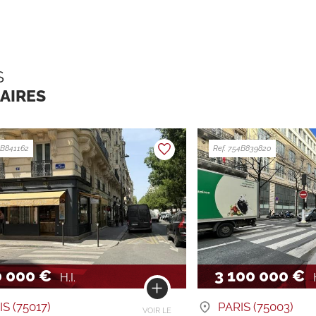
S
LAIRES
4B841162
Ref. 754B839820
0 000 €
3 100 000 €
H.I.
IS (75017)
PARIS (75003)
VOIR LE