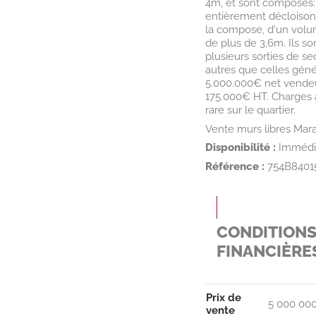
4m, et sont composés:
entièrement décloisonn
la compose, d'un volu
de plus de 3,6m. Ils s
plusieurs sorties de se
autres que celles géné
5.000.000€ net vendeur
175.000€ HT. Charges 
rare sur le quartier.
Vente murs libres Mar
Disponibilité :
Immédi
Référence :
754B8401
CONDITION
FINANCIÈRE
Prix de
5 000 000
vente