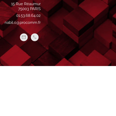
15 Rue Réaumur
75003 PARIS
01.53.68.64.02
nabil.o@procomm.fr