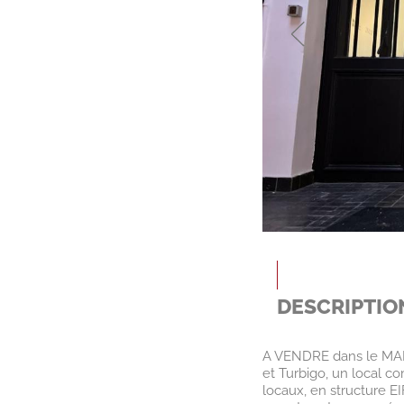
DESCRIPTIO
A VENDRE dans le MARA
et Turbigo, un local c
locaux, en structure EI