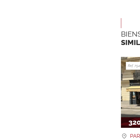
BIEN
SIMI
Ref. 75
32
PAR