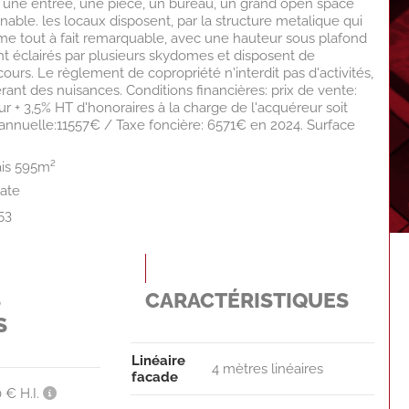
 une entrée, une pièce, un bureau, un grand open space
able. les locaux disposent, par la structure metalique qui
me tout à fait remarquable, avec une hauteur sous plafond
ont éclairés par plusieurs skydomes et disposent de
cours. Le règlement de copropriété n'interdit pas d'activités,
rant des nuisances. Conditions financières: prix de vente:
 + 3,5% HT d'honoraires à la charge de l'acquéreur soit
annuelle:11557€ / Taxe foncière: 6571€ en 2024. Surface
ais 595m²
ate
53
S
CARACTÉRISTIQUES
S
Linéaire
4 mètres linéaires
facade
 € H.I.