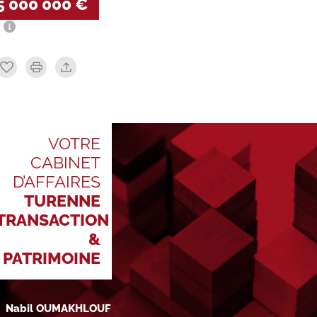
5 000 000 €
.
VOTRE
CABINET
D’AFFAIRES
TURENNE
TRANSACTION
&
PATRIMOINE
Nabil OUMAKHLOUF