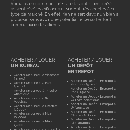
humains en commun. Très vite les outils ainsi créés
se sont révélés efficaces et surtout très adaptés à ce
type de marché. En effet, rien ne sert d’avoir un bien à
proposer sans avoir une potentialité de sortie, tout
comme avoir des clients…
ACHETER / LOUER
ACHETER / LOUER
UN BUREAU
UN DÉPÔT -
ENTREPÔT
Acheter un bureau à Vincennes
(94300)
Acheter un Dépôt - Entrepôt à
Acheter un bureau à Paris
Vincennes (94300)
(75020)
Acheter un Dépôt - Entrepôt à
Acheter un bureau à 44 Loire-
Paris (75020)
Atlantique
Acheter un Dépôt - Entrepôt à
Acheter un bureau à 84
44 Loire-Atlantique
Vaucluse
Acheter un Dépôt - Entrepôt à
Acheter un bureau à Chartres
84 Vaucluse
(28000)
Acheter un Dépôt - Entrepôt à
Acheter un bureau à Nice
Chartres (28000)
(06000)
Acheter un Dépôt - Entrepôt à
Acheter un bureau à Metz
Nice (06000)
(57000)
Acheter un Dépôt - Entrepôt à
Acheter un bureau à 40 Landes